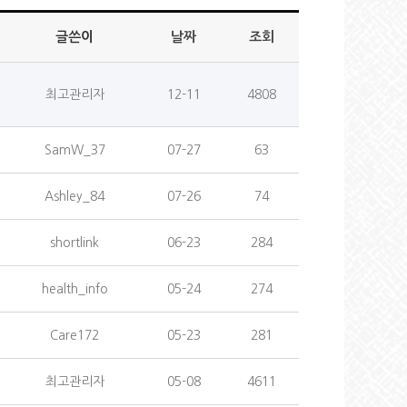
글쓴이
날짜
조회
최고관리자
12-11
4808
SamW_37
07-27
63
Ashley_84
07-26
74
shortlink
06-23
284
health_info
05-24
274
Care172
05-23
281
최고관리자
05-08
4611