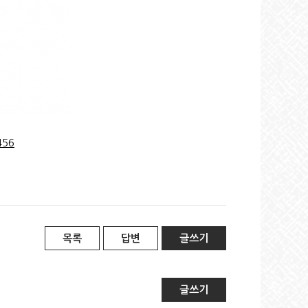
456
목록
답변
글쓰기
글쓰기