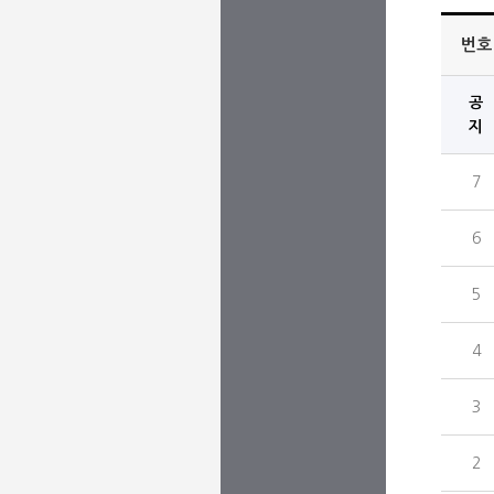
번호
공
지
7
6
5
4
3
2