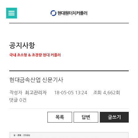
공지사항
국내 초소형 & 초경량 현대 커플러
현대금속산업 신문기사
작성자
최고관리자
18-05-05 13:24
조회
4,662회
댓글
0건
목록
답변
글쓰기